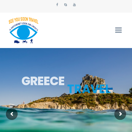
T
R
A
V
E
L