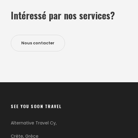
Intéressé par nos services?
Nous contacter
SEE YOU SOON TRAVEL
Alternative Travel Cy,
Crète, Grèce