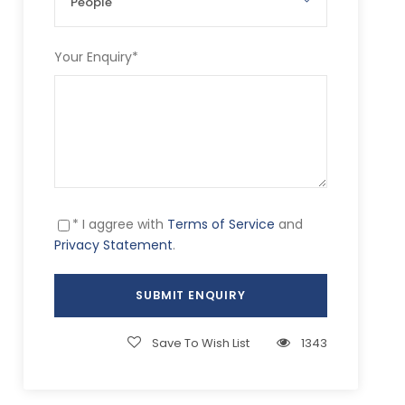
Your Enquiry
*
* I aggree with
Terms of Service
and
Privacy Statement
.
Save To Wish List
1343