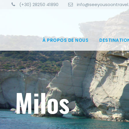
(+30) 28250 41890
info@seeyousoontravel
À PROPOS DE NOUS
DESTINATIO
Milos