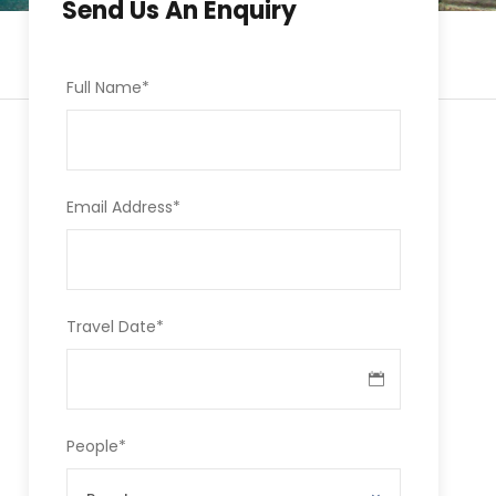
Send Us An Enquiry
Full Name
*
Email Address
*
Travel Date
*
People
*