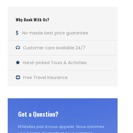
Why Book With Us?
No-hassle best price guarantee
Customer care available 24/7
Hand-picked Tours & Activities
Free Travel Insurance
Get a Question?
N’hésitez pas à nous appeler. Nous sommes