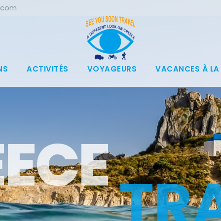
.com
NS
ACTIVITÉS
VOYAGEURS
VACANCES À LA
T
R