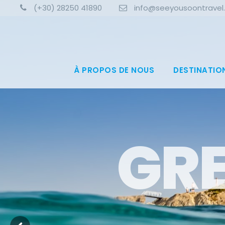
(+30) 28250 41890
info@seeyousoontravel
À PROPOS DE NOUS
DESTINATIO