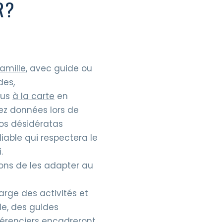
R?
amille
, avec guide ou
des,
ous
à la carte
en
ez données lors de
vos désidératas
able qui respectera le
.
ons de les adapter au
rge des activités et
e, des guides
férenciers encadreront