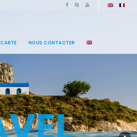
 CARTE
NOUS CONTACTER
A
V
E
L