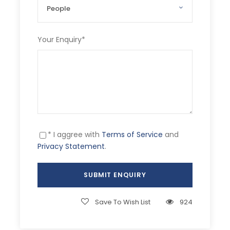
Your Enquiry
*
* I aggree with
Terms of Service
and
Privacy Statement
.
Save To Wish List
924